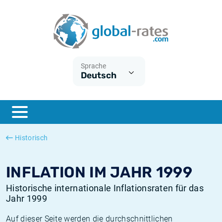
Euribor
Was ist die VPI-Inflation?
Historische Euribor-Sätze
Inflationsrechner
Term SOFR
Was ist die HVPI-Inflation?
Historische ESTER-Sätze
Sprache
Deutsch
Zentralbanken
Amerikanische inflation
Historische SARON-Sätze
ESTER
Deutsche inflation
Historische SOFR-Sätze
SONIA
Europäische inflation
Historische SONIA-Sätze
Historisch
SOFR
Schweizerische inflation
Historische Inflationsraten
INFLATION IM JAHR 1999
Historische internationale Inflationsraten für das
Jahr 1999
Auf dieser Seite werden die durchschnittlichen