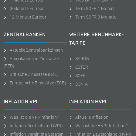
1-Monats Euribor
Was ist Term SOFR
3-Monats Euribor
Term SOFR 1 Monat
12-Monats Euribor
Term SOFR 3 Monate
ZENTRALBANKEN
WEITERE BENCHMARK-
TARIFE
Aktuelle Zentralbankzinsen
Amerikanische Zinssätze
SARON
(FED)
ESTER
Britische Zinssätze (BoE)
SOFR
Europäische Zinssätze (ECB)
SONIA
INFLATION VPI
INFLATION HVPI
Was ist die VPI-Inflation?
Aktuelle Inflation
Inflation Deutschland (VPI)
Was ist die HVPI-Inflation?
Inflation Vereinigte Staaten
Inflation Deutschland (HVPI)