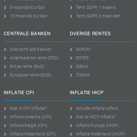
3-maands Euribor
Term SOFR 1 maand
12-maands Euribor
Term SOFR 3 maanden
CENTRALE BANKEN
OVERIGE RENTES
Overzicht alle banken
SARON
Amerikaanse rente (FED)
ESTER
Britse rente (BoE)
SONIA
Europese rente (ECB)
TONAR
INFLATIE CPI
INFLATIE HICP
Wat is CPI inflatie?
Actuele inflatie cijfers
Inflatie Amerika (CPI)
Wat is HICP inflatie?
Inflatie België (CPI)
Inflatie Europa (HICP)
Inflatie Nederland (CPI)
Inflatie Nederland (HICP)