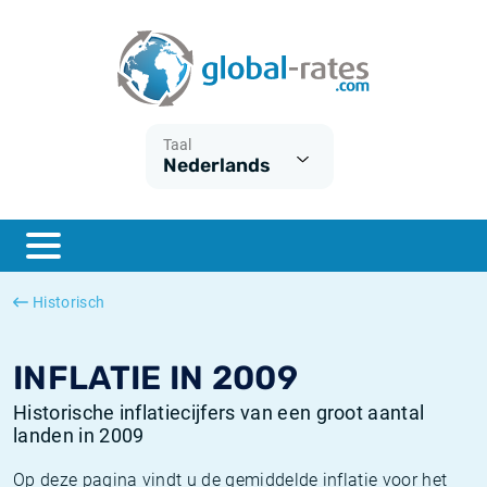
Euribor
Wat is CPI inflatie?
Euribor historie
Inflatiecalculator
Term SOFR
Wat is HICP inflatie?
ESTER historie
Taal
Nederlands
Centrale Banken
Belgische inflatie - CPI
SARON historie
ESTER
Nederlandse inflatie - CPI
SOFR historie
SONIA
Amerikaanse inflatie - CPI
TONAR historie
Historisch
SOFR
Europese inflatie - HICP
Historische inflatie
INFLATIE IN 2009
Historische inflatiecijfers van een groot aantal
landen in 2009
Op deze pagina vindt u de gemiddelde inflatie voor het