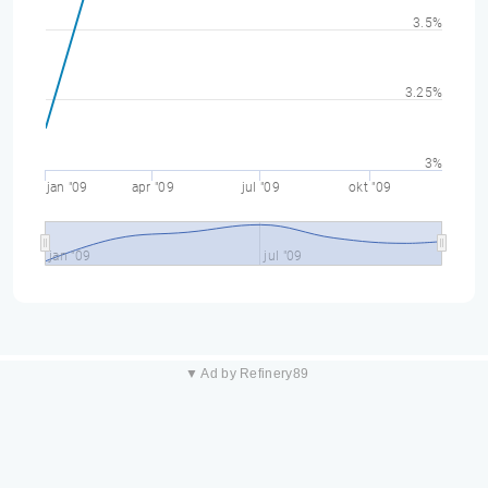
3.5%
3.25%
3%
jan "09
apr "09
jul "09
okt "09
jan "09
jul "09
▼ Ad by Refinery89