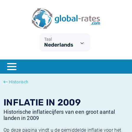
Euribor
Wat is CPI inflatie?
Euribor historie
Inflatiecalculator
Term SOFR
Wat is HICP inflatie?
ESTER historie
Taal
Nederlands
Centrale Banken
Belgische inflatie - CPI
SARON historie
ESTER
Nederlandse inflatie - CPI
SOFR historie
SONIA
Amerikaanse inflatie - CPI
TONAR historie
Historisch
SOFR
Europese inflatie - HICP
Historische inflatie
INFLATIE IN 2009
Historische inflatiecijfers van een groot aantal
landen in 2009
Op deze pagina vindt u de gemiddelde inflatie voor het