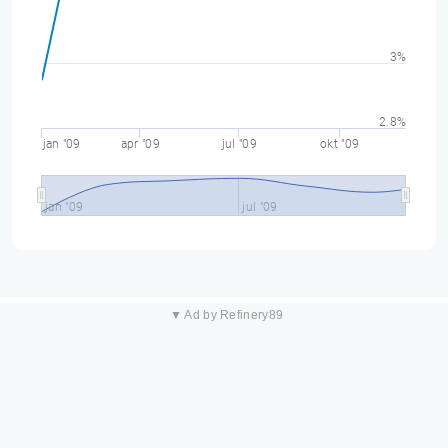
3%
2.8%
jan "09
apr "09
jul "09
okt "09
jan "09
jul "09
▼ Ad by Refinery89