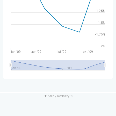
-1.25%
-1.5%
-1.75%
-2%
jan "09
apr "09
jul "09
okt "09
jan "09
jul "09
▼ Ad by Refinery89