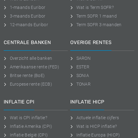
1-maands Euribor
Wat is Term SOFR?
3-maands Euribor
Term SOFR 1 maand
12-maands Euribor
Term SOFR 3 maanden
CENTRALE BANKEN
OVERIGE RENTES
Overzicht alle banken
SARON
Amerikaanse rente (FED)
ESTER
Britse rente (BoE)
SONIA
Europese rente (ECB)
TONAR
INFLATIE CPI
INFLATIE HICP
Wat is CPI inflatie?
Actuele inflatie cijfers
Inflatie Amerika (CPI)
Wat is HICP inflatie?
Inflatie België (CPI)
Inflatie Europa (HICP)