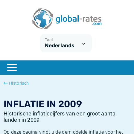
Euribor
Wat is CPI inflatie?
Euribor historie
Inflatiecalculator
Term SOFR
Wat is HICP inflatie?
ESTER historie
Taal
Nederlands
Centrale Banken
Belgische inflatie - CPI
SARON historie
ESTER
Nederlandse inflatie - CPI
SOFR historie
SONIA
Amerikaanse inflatie - CPI
TONAR historie
Historisch
SOFR
Europese inflatie - HICP
Historische inflatie
INFLATIE IN 2009
Historische inflatiecijfers van een groot aantal
landen in 2009
Op deze pagina vindt u de gemiddelde inflatie voor het