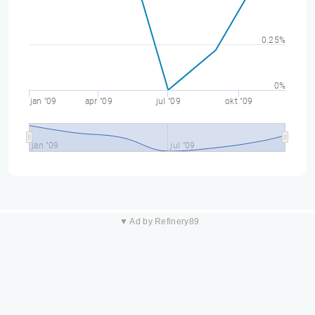
0.25%
0%
jan "09
apr "09
jul "09
okt "09
jan "09
jul "09
▼ Ad by Refinery89