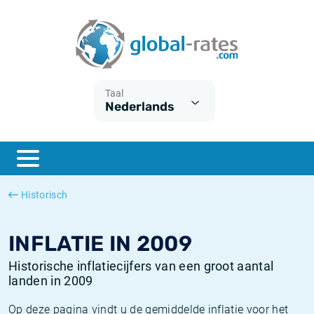
Euribor
Wat is CPI inflatie?
Euribor historie
Inflatiecalculator
Term SOFR
Wat is HICP inflatie?
ESTER historie
Taal
Nederlands
Centrale Banken
Belgische inflatie - CPI
SARON historie
ESTER
Nederlandse inflatie - CPI
SOFR historie
SONIA
Amerikaanse inflatie - CPI
TONAR historie
Historisch
SOFR
Europese inflatie - HICP
Historische inflatie
INFLATIE IN 2009
Historische inflatiecijfers van een groot aantal
landen in 2009
Op deze pagina vindt u de gemiddelde inflatie voor het