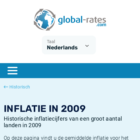
Euribor
Wat is CPI inflatie?
Euribor historie
Inflatiecalculator
Term SOFR
Wat is HICP inflatie?
ESTER historie
Taal
Nederlands
Centrale Banken
Belgische inflatie - CPI
SARON historie
ESTER
Nederlandse inflatie - CPI
SOFR historie
SONIA
Amerikaanse inflatie - CPI
TONAR historie
Historisch
SOFR
Europese inflatie - HICP
Historische inflatie
INFLATIE IN 2009
Historische inflatiecijfers van een groot aantal
landen in 2009
Op deze pagina vindt u de gemiddelde inflatie voor het