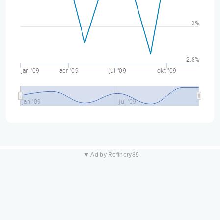
3%
2.8%
jan "09
apr "09
jul "09
okt "09
jan "09
jul "09
▼ Ad by Refinery89