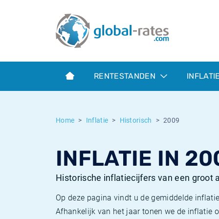
Euribor
Wat is CPI inflatie?
Euribor historie
Inflatiecalculator
Term SOFR
Wat is HICP inflatie?
ESTER historie
RENTESTANDEN
INFLATI
Centrale Banken
Belgische inflatie - CPI
SARON historie
ESTER
Nederlandse inflatie - CPI
SOFR historie
Home
Inflatie
Historisch
2009
SONIA
Amerikaanse inflatie - CPI
TONAR historie
INFLATIE IN 20
SOFR
Europese inflatie - HICP
Historische inflatie
Historische inflatiecijfers van een groot
Op deze pagina vindt u de gemiddelde inflatie
Afhankelijk van het jaar tonen we de inflati