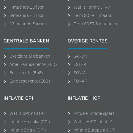
1-maands Euribor
Wat is Term SOFR?
3-maands Euribor
Term SOFR 1 maand
12-maands Euribor
Term SOFR 3 maanden
CENTRALE BANKEN
OVERIGE RENTES
Overzicht alle banken
SARON
Amerikaanse rente (FED)
ESTER
Britse rente (BoE)
SONIA
Europese rente (ECB)
TONAR
INFLATIE CPI
INFLATIE HICP
Wat is CPI inflatie?
Actuele inflatie cijfers
Inflatie Amerika (CPI)
Wat is HICP inflatie?
Inflatie België (CPI)
Inflatie Europa (HICP)