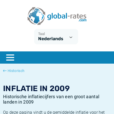
Euribor
Wat is CPI inflatie?
Euribor historie
Inflatiecalculator
Term SOFR
Wat is HICP inflatie?
ESTER historie
Taal
Nederlands
Centrale Banken
Belgische inflatie - CPI
SARON historie
ESTER
Nederlandse inflatie - CPI
SOFR historie
SONIA
Amerikaanse inflatie - CPI
TONAR historie
Historisch
SOFR
Europese inflatie - HICP
Historische inflatie
INFLATIE IN 2009
Historische inflatiecijfers van een groot aantal
landen in 2009
Op deze pagina vindt u de gemiddelde inflatie voor het