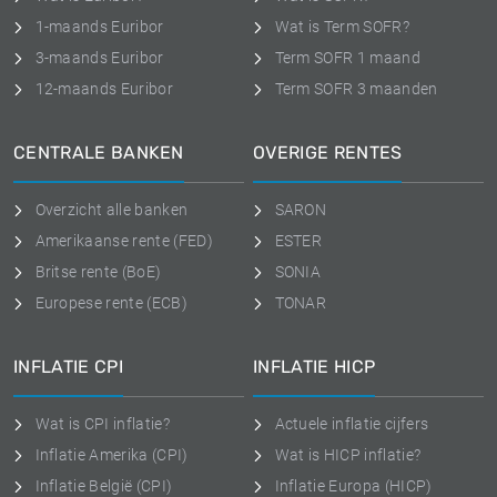
1-maands Euribor
Wat is Term SOFR?
3-maands Euribor
Term SOFR 1 maand
12-maands Euribor
Term SOFR 3 maanden
CENTRALE BANKEN
OVERIGE RENTES
Overzicht alle banken
SARON
Amerikaanse rente (FED)
ESTER
Britse rente (BoE)
SONIA
Europese rente (ECB)
TONAR
INFLATIE CPI
INFLATIE HICP
Wat is CPI inflatie?
Actuele inflatie cijfers
Inflatie Amerika (CPI)
Wat is HICP inflatie?
Inflatie België (CPI)
Inflatie Europa (HICP)