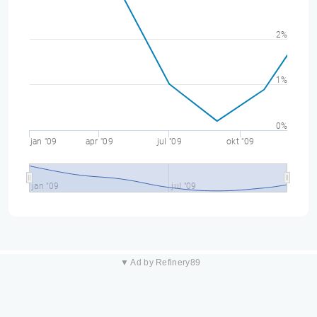
2%
1%
0%
jan "09
apr "09
jul "09
okt "09
jan "09
jul "09
▼ Ad by Refinery89