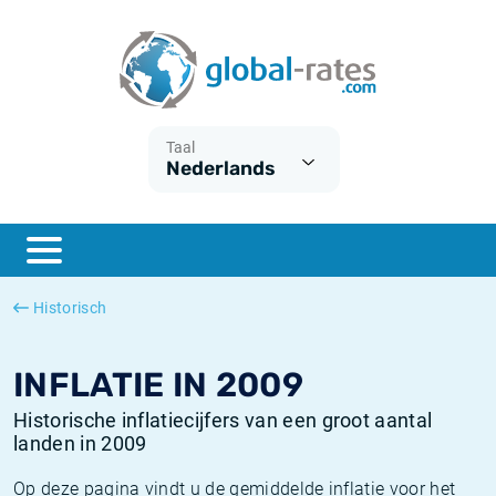
Euribor
Wat is CPI inflatie?
Euribor historie
Inflatiecalculator
Term SOFR
Wat is HICP inflatie?
ESTER historie
Taal
Nederlands
Centrale Banken
Belgische inflatie - CPI
SARON historie
ESTER
Nederlandse inflatie - CPI
SOFR historie
SONIA
Amerikaanse inflatie - CPI
TONAR historie
Historisch
SOFR
Europese inflatie - HICP
Historische inflatie
INFLATIE IN 2009
Historische inflatiecijfers van een groot aantal
landen in 2009
Op deze pagina vindt u de gemiddelde inflatie voor het