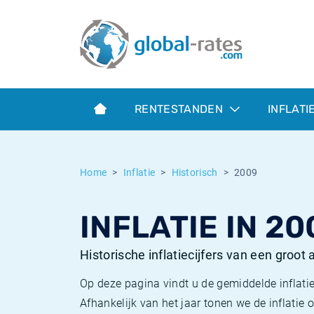
Euribor
Wat is CPI inflatie?
Euribor historie
Inflatiecalculator
Term SOFR
Wat is HICP inflatie?
ESTER historie
RENTESTANDEN
INFLATI
Centrale Banken
Belgische inflatie - CPI
SARON historie
ESTER
Nederlandse inflatie - CPI
SOFR historie
Home
Inflatie
Historisch
2009
SONIA
Amerikaanse inflatie - CPI
TONAR historie
INFLATIE IN 20
SOFR
Europese inflatie - HICP
Historische inflatie
Historische inflatiecijfers van een groot
Op deze pagina vindt u de gemiddelde inflatie
Afhankelijk van het jaar tonen we de inflati