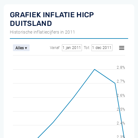
GRAFIEK INFLATIE HICP
DUITSLAND
Historische inflatiecijfers in 2011
Vanaf
1 jan 2011
Tot
1 dec 2011
Alles ▾
2.8%
2.7%
2.6%
2.5%
2.4%
2.3%