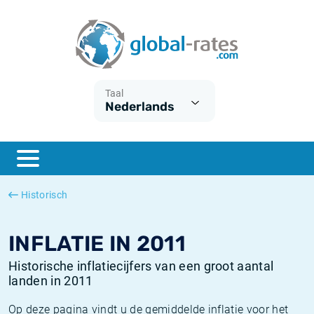
Euribor
Wat is CPI inflatie?
Euribor historie
Inflatiecalculator
Term SOFR
Wat is HICP inflatie?
ESTER historie
Taal
Nederlands
Centrale Banken
Belgische inflatie - CPI
SARON historie
ESTER
Nederlandse inflatie - CPI
SOFR historie
SONIA
Amerikaanse inflatie - CPI
TONAR historie
Historisch
SOFR
Europese inflatie - HICP
Historische inflatie
INFLATIE IN 2011
Historische inflatiecijfers van een groot aantal
landen in 2011
Op deze pagina vindt u de gemiddelde inflatie voor het