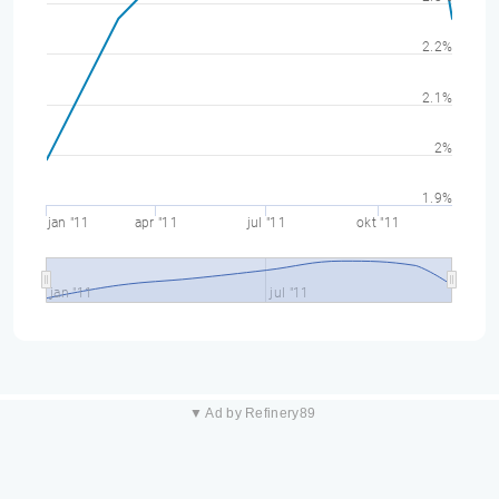
2.2%
2.1%
2%
1.9%
jan "11
apr "11
jul "11
okt "11
jan "11
jul "11
▼ Ad by Refinery89