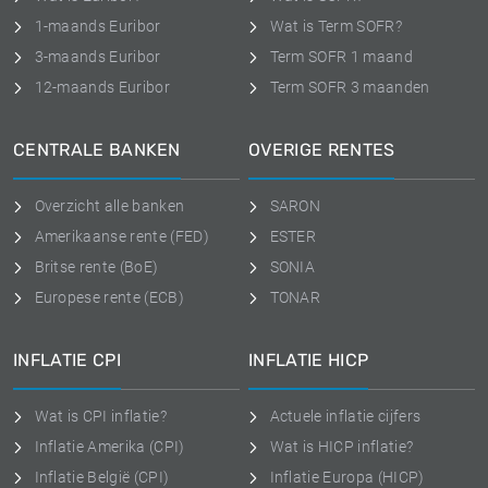
1-maands Euribor
Wat is Term SOFR?
3-maands Euribor
Term SOFR 1 maand
12-maands Euribor
Term SOFR 3 maanden
CENTRALE BANKEN
OVERIGE RENTES
Overzicht alle banken
SARON
Amerikaanse rente (FED)
ESTER
Britse rente (BoE)
SONIA
Europese rente (ECB)
TONAR
INFLATIE CPI
INFLATIE HICP
Wat is CPI inflatie?
Actuele inflatie cijfers
Inflatie Amerika (CPI)
Wat is HICP inflatie?
Inflatie België (CPI)
Inflatie Europa (HICP)