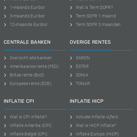
1-maands Euribor
Wat is Term SOFR?
3-maands Euribor
Term SOFR 1 maand
12-maands Euribor
Term SOFR 3 maanden
CENTRALE BANKEN
OVERIGE RENTES
Overzicht alle banken
SARON
Amerikaanse rente (FED)
ESTER
Britse rente (BoE)
SONIA
Europese rente (ECB)
TONAR
INFLATIE CPI
INFLATIE HICP
Wat is CPI inflatie?
Actuele inflatie cijfers
Inflatie Amerika (CPI)
Wat is HICP inflatie?
Inflatie België (CPI)
Inflatie Europa (HICP)