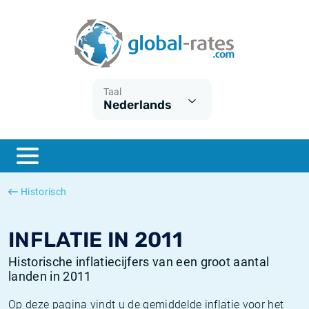
Euribor
Wat is CPI inflatie?
Euribor historie
Inflatiecalculator
Term SOFR
Wat is HICP inflatie?
ESTER historie
Taal
Nederlands
Centrale Banken
Belgische inflatie - CPI
SARON historie
ESTER
Nederlandse inflatie - CPI
SOFR historie
SONIA
Amerikaanse inflatie - CPI
TONAR historie
Historisch
SOFR
Europese inflatie - HICP
Historische inflatie
INFLATIE IN 2011
Historische inflatiecijfers van een groot aantal
landen in 2011
Op deze pagina vindt u de gemiddelde inflatie voor het