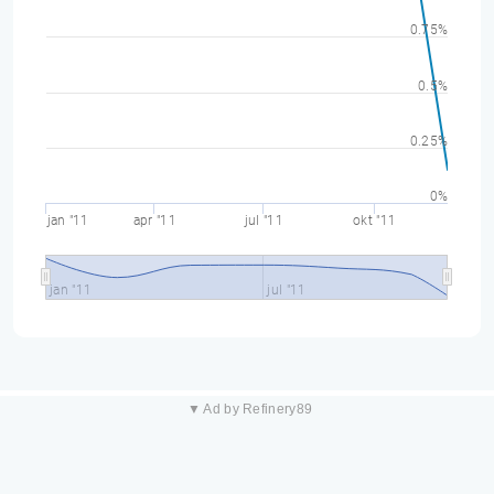
0.75%
0.5%
0.25%
0%
jan "11
apr "11
jul "11
okt "11
jan "11
jul "11
▼ Ad by Refinery89