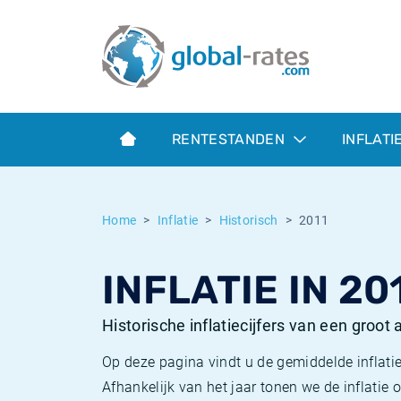
Euribor
Wat is CPI inflatie?
Euribor historie
Inflatiecalculator
Term SOFR
Wat is HICP inflatie?
ESTER historie
RENTESTANDEN
INFLATI
Centrale Banken
Belgische inflatie - CPI
SARON historie
ESTER
Nederlandse inflatie - CPI
SOFR historie
Home
Inflatie
Historisch
2011
SONIA
Amerikaanse inflatie - CPI
TONAR historie
INFLATIE IN 20
SOFR
Europese inflatie - HICP
Historische inflatie
Historische inflatiecijfers van een groot
Op deze pagina vindt u de gemiddelde inflatie
Afhankelijk van het jaar tonen we de inflati