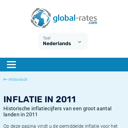
Euribor
Wat is CPI inflatie?
Euribor historie
Inflatiecalculator
Term SOFR
Wat is HICP inflatie?
ESTER historie
Taal
Nederlands
Centrale Banken
Belgische inflatie - CPI
SARON historie
ESTER
Nederlandse inflatie - CPI
SOFR historie
SONIA
Amerikaanse inflatie - CPI
TONAR historie
Historisch
SOFR
Europese inflatie - HICP
Historische inflatie
INFLATIE IN 2011
Historische inflatiecijfers van een groot aantal
landen in 2011
Op deze pagina vindt u de gemiddelde inflatie voor het