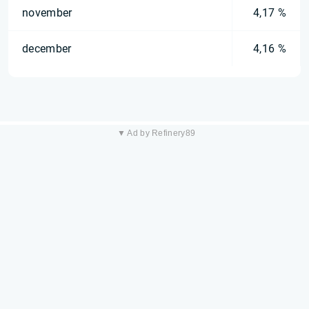
november
4,17 %
december
4,16 %
▼ Ad by Refinery89