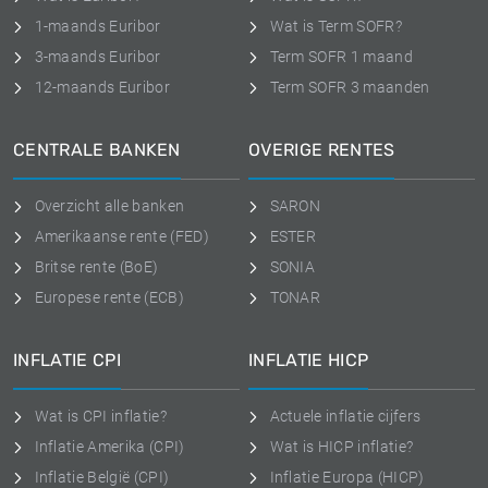
1-maands Euribor
Wat is Term SOFR?
3-maands Euribor
Term SOFR 1 maand
12-maands Euribor
Term SOFR 3 maanden
CENTRALE BANKEN
OVERIGE RENTES
Overzicht alle banken
SARON
Amerikaanse rente (FED)
ESTER
Britse rente (BoE)
SONIA
Europese rente (ECB)
TONAR
INFLATIE CPI
INFLATIE HICP
Wat is CPI inflatie?
Actuele inflatie cijfers
Inflatie Amerika (CPI)
Wat is HICP inflatie?
Inflatie België (CPI)
Inflatie Europa (HICP)