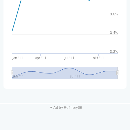
3.6%
3.4%
3.2%
jan "11
apr "11
jul "11
okt "11
jan "11
jul "11
▼ Ad by Refinery89