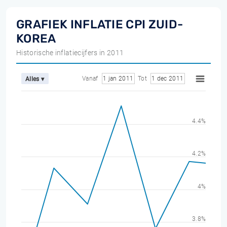
GRAFIEK INFLATIE CPI ZUID-
KOREA
Historische inflatiecijfers in 2011
Vanaf
1 jan 2011
Tot
1 dec 2011
Alles ▾
4.4%
4.2%
4%
3.8%