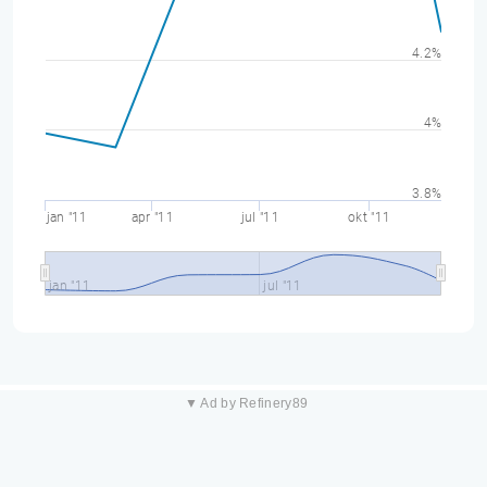
4.2%
4%
3.8%
jan "11
apr "11
jul "11
okt "11
jan "11
jul "11
▼ Ad by Refinery89