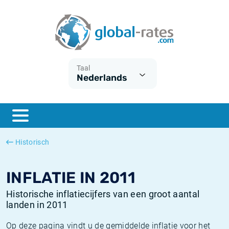
Euribor
Wat is CPI inflatie?
Euribor historie
Inflatiecalculator
Term SOFR
Wat is HICP inflatie?
ESTER historie
Taal
Nederlands
Centrale Banken
Belgische inflatie - CPI
SARON historie
ESTER
Nederlandse inflatie - CPI
SOFR historie
SONIA
Amerikaanse inflatie - CPI
TONAR historie
Historisch
SOFR
Europese inflatie - HICP
Historische inflatie
INFLATIE IN 2011
Historische inflatiecijfers van een groot aantal
landen in 2011
Op deze pagina vindt u de gemiddelde inflatie voor het