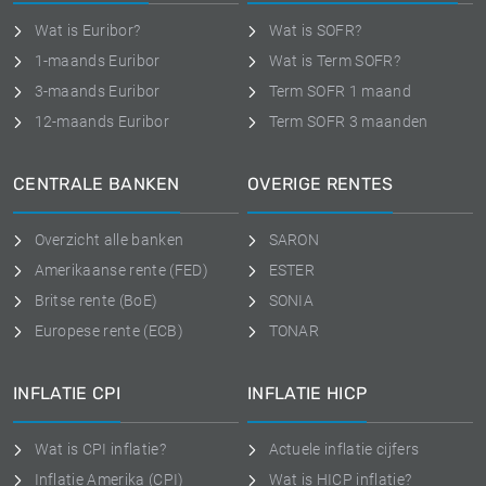
Wat is Euribor?
Wat is SOFR?
1-maands Euribor
Wat is Term SOFR?
3-maands Euribor
Term SOFR 1 maand
12-maands Euribor
Term SOFR 3 maanden
CENTRALE BANKEN
OVERIGE RENTES
Overzicht alle banken
SARON
Amerikaanse rente (FED)
ESTER
Britse rente (BoE)
SONIA
Europese rente (ECB)
TONAR
INFLATIE CPI
INFLATIE HICP
Wat is CPI inflatie?
Actuele inflatie cijfers
Inflatie Amerika (CPI)
Wat is HICP inflatie?