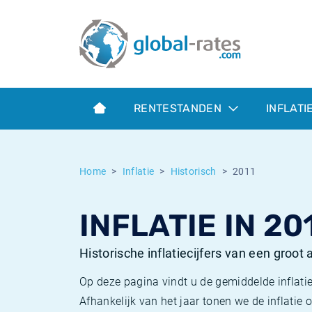
Euribor
Wat is CPI inflatie?
Euribor historie
Inflatiecalculator
Term SOFR
Wat is HICP inflatie?
ESTER historie
RENTESTANDEN
INFLATI
Centrale Banken
Belgische inflatie - CPI
SARON historie
ESTER
Nederlandse inflatie - CPI
SOFR historie
Home
Inflatie
Historisch
2011
SONIA
Amerikaanse inflatie - CPI
TONAR historie
INFLATIE IN 20
SOFR
Europese inflatie - HICP
Historische inflatie
Historische inflatiecijfers van een groot
Op deze pagina vindt u de gemiddelde inflatie
Afhankelijk van het jaar tonen we de inflati