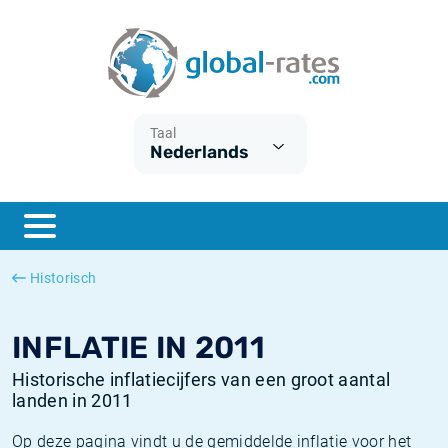
Euribor
Wat is CPI inflatie?
Euribor historie
Inflatiecalculator
Term SOFR
Wat is HICP inflatie?
ESTER historie
Taal
Nederlands
Centrale Banken
Belgische inflatie - CPI
SARON historie
ESTER
Nederlandse inflatie - CPI
SOFR historie
SONIA
Amerikaanse inflatie - CPI
TONAR historie
Historisch
SOFR
Europese inflatie - HICP
Historische inflatie
INFLATIE IN 2011
Historische inflatiecijfers van een groot aantal
landen in 2011
Op deze pagina vindt u de gemiddelde inflatie voor het