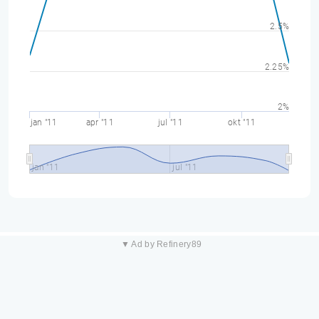
2.5%
2.25%
2%
jan "11
apr "11
jul "11
okt "11
jan "11
jul "11
▼ Ad by Refinery89