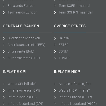
3-maands Euribor
Term SOFR 1 maand
12-maands Euribor
Term SOFR 3 maanden
CENTRALE BANKEN
OVERIGE RENTES
Overzicht alle banken
SARON
Amerikaanse rente (FED)
ESTER
Britse rente (BoE)
SONIA
Europese rente (ECB)
TONAR
INFLATIE CPI
INFLATIE HICP
Wat is CPI inflatie?
Actuele inflatie cijfers
Inflatie Amerika (CPI)
Wat is HICP inflatie?
Inflatie België (CPI)
Inflatie Europa (HICP)
Inflatie Nederland (CPI)
Inflatie Nederland (HICP)