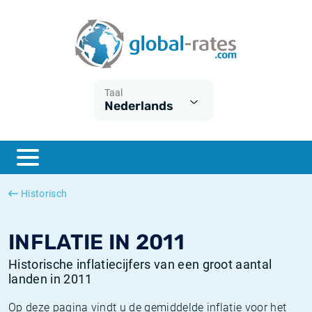
Euribor
Wat is CPI inflatie?
Euribor historie
Inflatiecalculator
Term SOFR
Wat is HICP inflatie?
ESTER historie
Taal
Nederlands
Centrale Banken
Belgische inflatie - CPI
SARON historie
ESTER
Nederlandse inflatie - CPI
SOFR historie
SONIA
Amerikaanse inflatie - CPI
TONAR historie
Historisch
SOFR
Europese inflatie - HICP
Historische inflatie
INFLATIE IN 2011
Historische inflatiecijfers van een groot aantal
landen in 2011
Op deze pagina vindt u de gemiddelde inflatie voor het