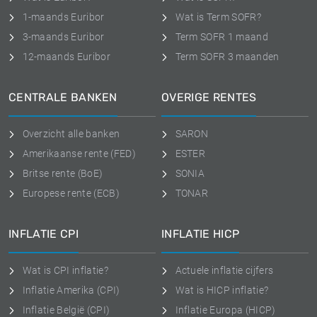
1-maands Euribor
Wat is Term SOFR?
3-maands Euribor
Term SOFR 1 maand
12-maands Euribor
Term SOFR 3 maanden
CENTRALE BANKEN
OVERIGE RENTES
Overzicht alle banken
SARON
Amerikaanse rente (FED)
ESTER
Britse rente (BoE)
SONIA
Europese rente (ECB)
TONAR
INFLATIE CPI
INFLATIE HICP
Wat is CPI inflatie?
Actuele inflatie cijfers
Inflatie Amerika (CPI)
Wat is HICP inflatie?
Inflatie België (CPI)
Inflatie Europa (HICP)