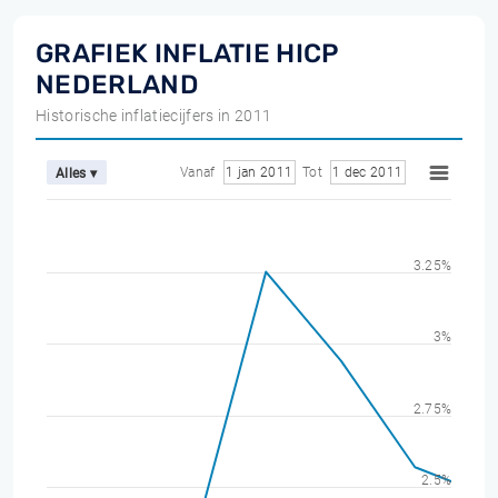
GRAFIEK INFLATIE HICP
NEDERLAND
Historische inflatiecijfers in 2011
Vanaf
1 jan 2011
Tot
1 dec 2011
Alles ▾
3.25%
3%
2.75%
2.5%