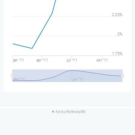
2.25%
2%
1.75%
jan "11
apr "11
jul "11
okt "11
jan "11
jul "11
▼ Ad by Refinery89