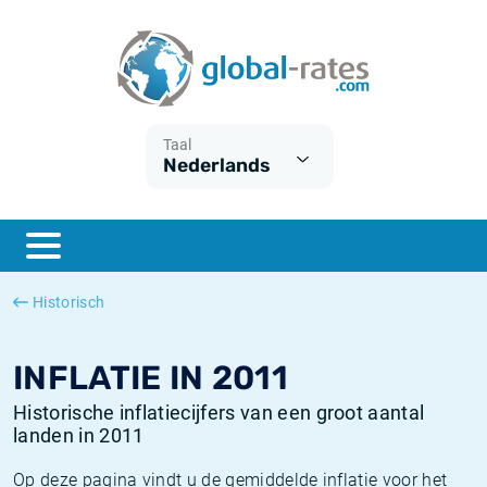
Euribor
Wat is CPI inflatie?
Euribor historie
Inflatiecalculator
Term SOFR
Wat is HICP inflatie?
ESTER historie
Taal
Nederlands
Centrale Banken
Belgische inflatie - CPI
SARON historie
ESTER
Nederlandse inflatie - CPI
SOFR historie
SONIA
Amerikaanse inflatie - CPI
TONAR historie
Historisch
SOFR
Europese inflatie - HICP
Historische inflatie
INFLATIE IN 2011
Historische inflatiecijfers van een groot aantal
landen in 2011
Op deze pagina vindt u de gemiddelde inflatie voor het