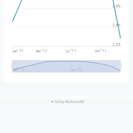
2.6%
2.4%
2.2%
jan "11
apr "11
jul "11
okt "11
jan "11
jul "11
▼ Ad by Refinery89