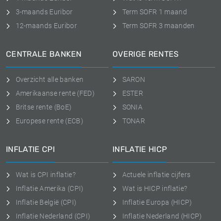
3-maands Euribor
Term SOFR 1 maand
12-maands Euribor
Term SOFR 3 maanden
CENTRALE BANKEN
OVERIGE RENTES
Overzicht alle banken
SARON
Amerikaanse rente (FED)
ESTER
Britse rente (BoE)
SONIA
Europese rente (ECB)
TONAR
INFLATIE CPI
INFLATIE HICP
Wat is CPI inflatie?
Actuele inflatie cijfers
Inflatie Amerika (CPI)
Wat is HICP inflatie?
Inflatie België (CPI)
Inflatie Europa (HICP)
Inflatie Nederland (CPI)
Inflatie Nederland (HICP)