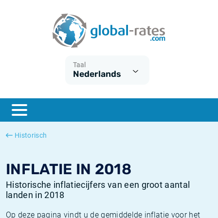
Euribor
Wat is CPI inflatie?
Euribor historie
Inflatiecalculator
Term SOFR
Wat is HICP inflatie?
ESTER historie
Taal
Nederlands
Centrale Banken
Belgische inflatie - CPI
SARON historie
ESTER
Nederlandse inflatie - CPI
SOFR historie
SONIA
Amerikaanse inflatie - CPI
TONAR historie
Historisch
SOFR
Europese inflatie - HICP
Historische inflatie
INFLATIE IN 2018
Historische inflatiecijfers van een groot aantal
landen in 2018
Op deze pagina vindt u de gemiddelde inflatie voor het