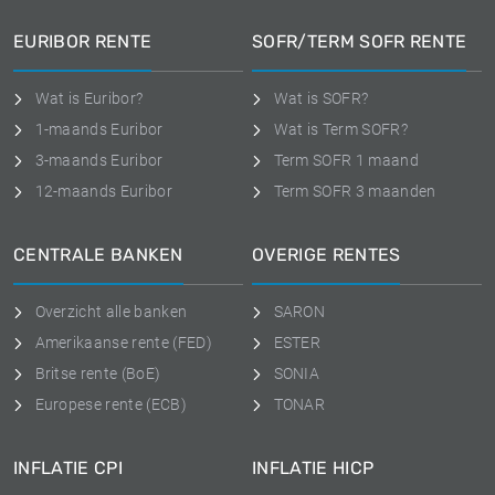
EURIBOR RENTE
SOFR/TERM SOFR RENTE
Wat is Euribor?
Wat is SOFR?
1-maands Euribor
Wat is Term SOFR?
3-maands Euribor
Term SOFR 1 maand
12-maands Euribor
Term SOFR 3 maanden
CENTRALE BANKEN
OVERIGE RENTES
Overzicht alle banken
SARON
Amerikaanse rente (FED)
ESTER
Britse rente (BoE)
SONIA
Europese rente (ECB)
TONAR
INFLATIE CPI
INFLATIE HICP