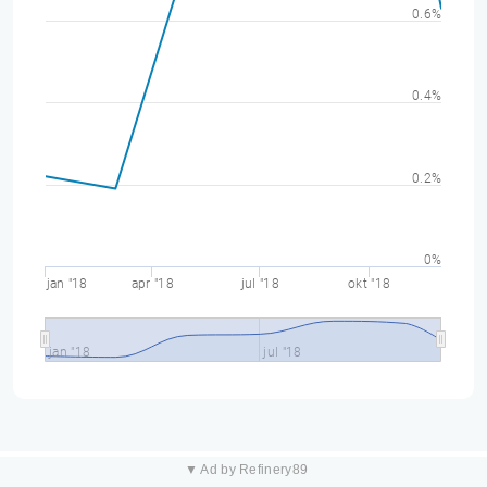
0.6%
0.4%
0.2%
0%
jan "18
apr "18
jul "18
okt "18
jan "18
jul "18
▼ Ad by Refinery89