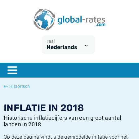
Euribor
Wat is CPI inflatie?
Euribor historie
Inflatiecalculator
Term SOFR
Wat is HICP inflatie?
ESTER historie
Taal
Nederlands
Centrale Banken
Belgische inflatie - CPI
SARON historie
ESTER
Nederlandse inflatie - CPI
SOFR historie
SONIA
Amerikaanse inflatie - CPI
TONAR historie
Historisch
SOFR
Europese inflatie - HICP
Historische inflatie
INFLATIE IN 2018
Historische inflatiecijfers van een groot aantal
landen in 2018
Op deze pagina vindt u de gemiddelde inflatie voor het