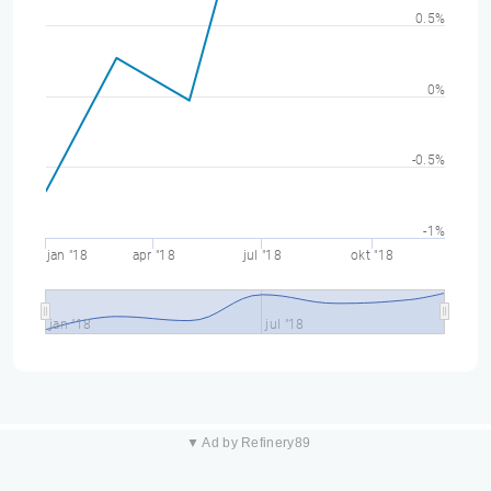
0.5%
0%
-0.5%
-1%
jan "18
apr "18
jul "18
okt "18
jan "18
jul "18
▼ Ad by Refinery89