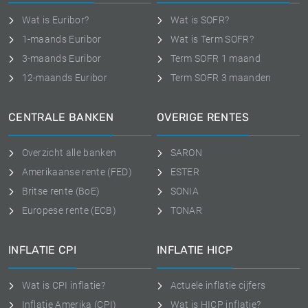
Wat is Euribor?
Wat is SOFR?
1-maands Euribor
Wat is Term SOFR?
3-maands Euribor
Term SOFR 1 maand
12-maands Euribor
Term SOFR 3 maanden
CENTRALE BANKEN
OVERIGE RENTES
Overzicht alle banken
SARON
Amerikaanse rente (FED)
ESTER
Britse rente (BoE)
SONIA
Europese rente (ECB)
TONAR
INFLATIE CPI
INFLATIE HICP
Wat is CPI inflatie?
Actuele inflatie cijfers
Inflatie Amerika (CPI)
Wat is HICP inflatie?