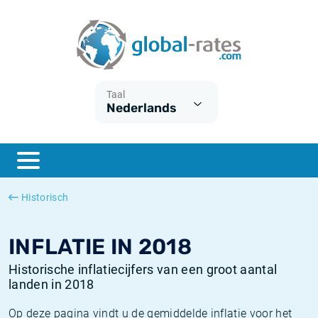
Euribor
Wat is CPI inflatie?
Euribor historie
Inflatiecalculator
Term SOFR
Wat is HICP inflatie?
ESTER historie
Taal
Nederlands
Centrale Banken
Belgische inflatie - CPI
SARON historie
ESTER
Nederlandse inflatie - CPI
SOFR historie
SONIA
Amerikaanse inflatie - CPI
TONAR historie
Historisch
SOFR
Europese inflatie - HICP
Historische inflatie
INFLATIE IN 2018
Historische inflatiecijfers van een groot aantal
landen in 2018
Op deze pagina vindt u de gemiddelde inflatie voor het