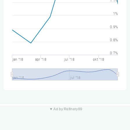
1.1%
1%
0.9%
0.8%
0.7%
jan "18
apr "18
jul "18
okt "18
jan "18
jul "18
▼ Ad by Refinery89