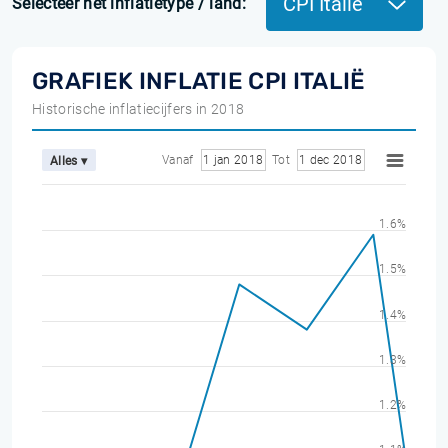
CPI Italië
Selecteer het inflatietype / land:
GRAFIEK INFLATIE CPI ITALIË
Historische inflatiecijfers in 2018
Vanaf
1 jan 2018
Tot
1 dec 2018
Alles ▾
1.6%
1.5%
1.4%
1.3%
1.2%