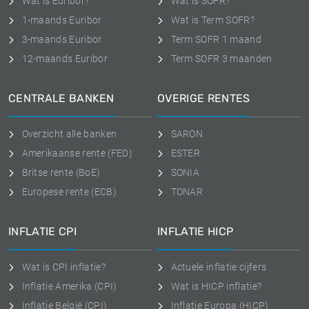
Wat is Euribor?
Wat is SOFR?
1-maands Euribor
Wat is Term SOFR?
3-maands Euribor
Term SOFR 1 maand
12-maands Euribor
Term SOFR 3 maanden
CENTRALE BANKEN
OVERIGE RENTES
Overzicht alle banken
SARON
Amerikaanse rente (FED)
ESTER
Britse rente (BoE)
SONIA
Europese rente (ECB)
TONAR
INFLATIE CPI
INFLATIE HICP
Wat is CPI inflatie?
Actuele inflatie cijfers
Inflatie Amerika (CPI)
Wat is HICP inflatie?
Inflatie België (CPI)
Inflatie Europa (HICP)