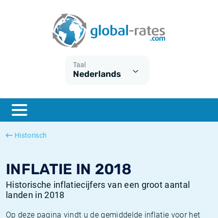
Euribor
Wat is CPI inflatie?
Euribor historie
Inflatiecalculator
Term SOFR
Wat is HICP inflatie?
ESTER historie
Taal
Nederlands
Centrale Banken
Belgische inflatie - CPI
SARON historie
ESTER
Nederlandse inflatie - CPI
SOFR historie
SONIA
Amerikaanse inflatie - CPI
TONAR historie
Historisch
SOFR
Europese inflatie - HICP
Historische inflatie
INFLATIE IN 2018
Historische inflatiecijfers van een groot aantal
landen in 2018
Op deze pagina vindt u de gemiddelde inflatie voor het