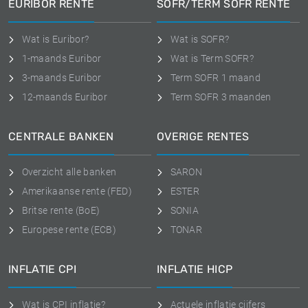
EURIBOR RENTE
SOFR/TERM SOFR RENTE
Wat is Euribor?
Wat is SOFR?
1-maands Euribor
Wat is Term SOFR?
3-maands Euribor
Term SOFR 1 maand
12-maands Euribor
Term SOFR 3 maanden
CENTRALE BANKEN
OVERIGE RENTES
Overzicht alle banken
SARON
Amerikaanse rente (FED)
ESTER
Britse rente (BoE)
SONIA
Europese rente (ECB)
TONAR
INFLATIE CPI
INFLATIE HICP
Wat is CPI inflatie?
Actuele inflatie cijfers