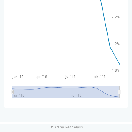
2.2%
2%
1.8%
jan "18
apr "18
jul "18
okt "18
jan "18
jul "18
▼ Ad by Refinery89