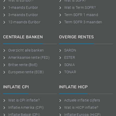
Wat is Euribor?
Wat is SOFR?
1-maands Euribor
Wat is Term SOFR?
3-maands Euribor
Term SOFR 1 maand
12-maands Euribor
Term SOFR 3 maanden
CENTRALE BANKEN
OVERIGE RENTES
Overzicht alle banken
SARON
Amerikaanse rente (FED)
ESTER
Britse rente (BoE)
SONIA
Europese rente (ECB)
TONAR
INFLATIE CPI
INFLATIE HICP
Wat is CPI inflatie?
Actuele inflatie cijfers
Inflatie Amerika (CPI)
Wat is HICP inflatie?
Inflatie België (CPI)
Inflatie Europa (HICP)