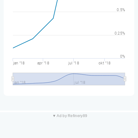
0.5%
0.25%
0%
jan "18
apr "18
jul "18
okt "18
jan "18
jul "18
▼ Ad by Refinery89