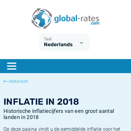
Euribor
Wat is CPI inflatie?
Euribor historie
Inflatiecalculator
Term SOFR
Wat is HICP inflatie?
ESTER historie
Taal
Nederlands
Centrale Banken
Belgische inflatie - CPI
SARON historie
ESTER
Nederlandse inflatie - CPI
SOFR historie
SONIA
Amerikaanse inflatie - CPI
TONAR historie
Historisch
SOFR
Europese inflatie - HICP
Historische inflatie
INFLATIE IN 2018
Historische inflatiecijfers van een groot aantal
landen in 2018
Op deze pagina vindt u de gemiddelde inflatie voor het