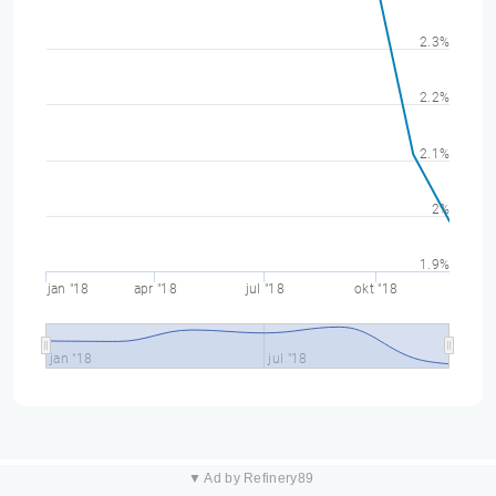
2.3%
2.2%
2.1%
2%
1.9%
jan "18
apr "18
jul "18
okt "18
jan "18
jul "18
▼ Ad by Refinery89