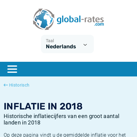
Euribor
Wat is CPI inflatie?
Euribor historie
Inflatiecalculator
Term SOFR
Wat is HICP inflatie?
ESTER historie
Taal
Nederlands
Centrale Banken
Belgische inflatie - CPI
SARON historie
ESTER
Nederlandse inflatie - CPI
SOFR historie
SONIA
Amerikaanse inflatie - CPI
TONAR historie
Historisch
SOFR
Europese inflatie - HICP
Historische inflatie
INFLATIE IN 2018
Historische inflatiecijfers van een groot aantal
landen in 2018
Op deze pagina vindt u de gemiddelde inflatie voor het