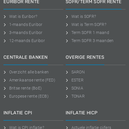
EURIBOR RENTE
SOFR/TERM SOFR RENTE
Wat is Euribor?
Wat is SOFR?
1-maands Euribor
Wat is Term SOFR?
3-maands Euribor
Term SOFR 1 maand
12-maands Euribor
Term SOFR 3 maanden
CENTRALE BANKEN
OVERIGE RENTES
Overzicht alle banken
SARON
Amerikaanse rente (FED)
ESTER
Britse rente (BoE)
SONIA
Europese rente (ECB)
TONAR
INFLATIE CPI
INFLATIE HICP
Wat is CPI inflatie?
Actuele inflatie cijfers