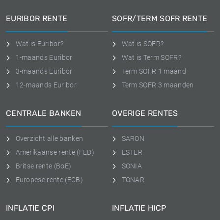
EURIBOR RENTE
SOFR/TERM SOFR RENTE
Wat is Euribor?
Wat is SOFR?
1-maands Euribor
Wat is Term SOFR?
3-maands Euribor
Term SOFR 1 maand
12-maands Euribor
Term SOFR 3 maanden
CENTRALE BANKEN
OVERIGE RENTES
Overzicht alle banken
SARON
Amerikaanse rente (FED)
ESTER
Britse rente (BoE)
SONIA
Europese rente (ECB)
TONAR
INFLATIE CPI
INFLATIE HICP