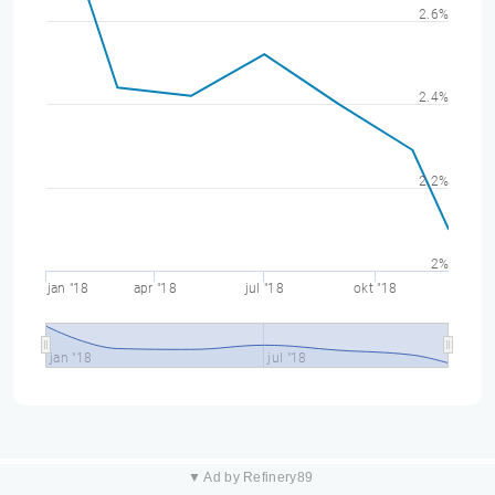
2.6%
2.4%
2.2%
2%
jan "18
apr "18
jul "18
okt "18
jan "18
jul "18
▼ Ad by Refinery89