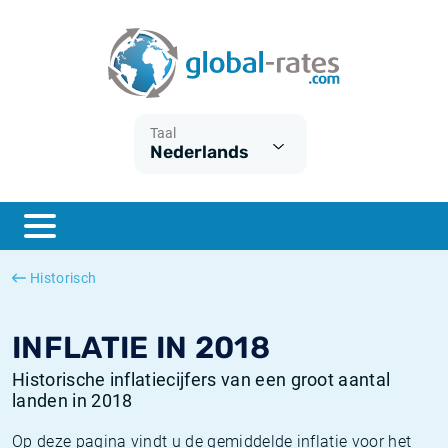
Euribor
Wat is CPI inflatie?
Euribor historie
Inflatiecalculator
Term SOFR
Wat is HICP inflatie?
ESTER historie
Taal
Nederlands
Centrale Banken
Belgische inflatie - CPI
SARON historie
ESTER
Nederlandse inflatie - CPI
SOFR historie
SONIA
Amerikaanse inflatie - CPI
TONAR historie
Historisch
SOFR
Europese inflatie - HICP
Historische inflatie
INFLATIE IN 2018
Historische inflatiecijfers van een groot aantal
landen in 2018
Op deze pagina vindt u de gemiddelde inflatie voor het