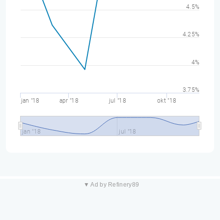
4.5%
4.25%
4%
3.75%
jan "18
apr "18
jul "18
okt "18
jan "18
jul "18
▼ Ad by Refinery89