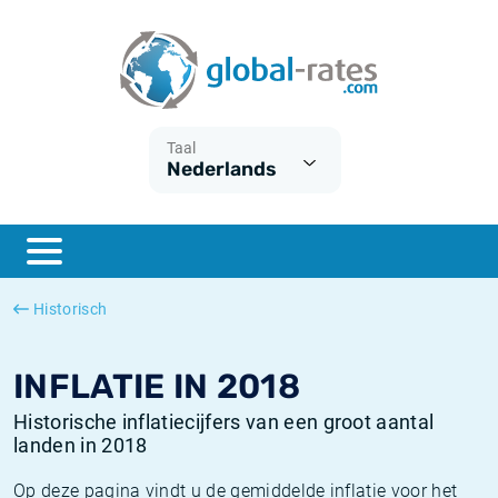
Euribor
Wat is CPI inflatie?
Euribor historie
Inflatiecalculator
Term SOFR
Wat is HICP inflatie?
ESTER historie
Taal
Nederlands
Centrale Banken
Belgische inflatie - CPI
SARON historie
ESTER
Nederlandse inflatie - CPI
SOFR historie
SONIA
Amerikaanse inflatie - CPI
TONAR historie
Historisch
SOFR
Europese inflatie - HICP
Historische inflatie
INFLATIE IN 2018
Historische inflatiecijfers van een groot aantal
landen in 2018
Op deze pagina vindt u de gemiddelde inflatie voor het