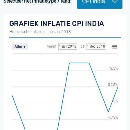
CPI India
Selecteer het inflatietype / land:
GRAFIEK INFLATIE CPI INDIA
Historische inflatiecijfers in 2018
Vanaf
1 jan 2018
Tot
1 dec 2018
Alles ▾
5.5%
5.25%
5%
4.75%