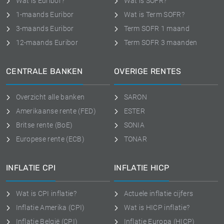
Wat is Euribor?
Wat is SOFR?
1-maands Euribor
Wat is Term SOFR?
3-maands Euribor
Term SOFR 1 maand
12-maands Euribor
Term SOFR 3 maanden
CENTRALE BANKEN
OVERIGE RENTES
Overzicht alle banken
SARON
Amerikaanse rente (FED)
ESTER
Britse rente (BoE)
SONIA
Europese rente (ECB)
TONAR
INFLATIE CPI
INFLATIE HICP
Wat is CPI inflatie?
Actuele inflatie cijfers
Inflatie Amerika (CPI)
Wat is HICP inflatie?
Inflatie België (CPI)
Inflatie Europa (HICP)