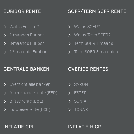
EURIBOR RENTE
SOFR/TERM SOFR RENTE
Wat is Euribor?
Wat is SOFR?
1-maands Euribor
Wat is Term SOFR?
3-maands Euribor
Term SOFR 1 maand
12-maands Euribor
Term SOFR 3 maanden
CENTRALE BANKEN
OVERIGE RENTES
Overzicht alle banken
SARON
Amerikaanse rente (FED)
ESTER
Britse rente (BoE)
SONIA
Europese rente (ECB)
TONAR
INFLATIE CPI
INFLATIE HICP