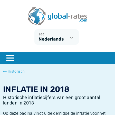
Euribor
Wat is CPI inflatie?
Euribor historie
Inflatiecalculator
Term SOFR
Wat is HICP inflatie?
ESTER historie
Taal
Nederlands
Centrale Banken
Belgische inflatie - CPI
SARON historie
ESTER
Nederlandse inflatie - CPI
SOFR historie
SONIA
Amerikaanse inflatie - CPI
TONAR historie
Historisch
SOFR
Europese inflatie - HICP
Historische inflatie
INFLATIE IN 2018
Historische inflatiecijfers van een groot aantal
landen in 2018
Op deze pagina vindt u de gemiddelde inflatie voor het