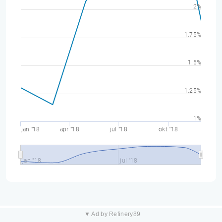
2%
1.75%
1.5%
1.25%
1%
jan "18
apr "18
jul "18
okt "18
jan "18
jul "18
▼ Ad by Refinery89