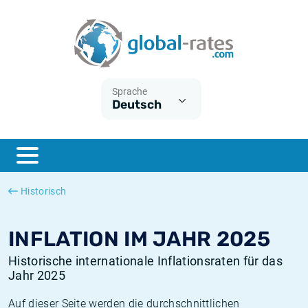
Euribor
Was ist die VPI-Inflation?
Historische Euribor-Sätze
Inflationsrechner
Term SOFR
Was ist die HVPI-Inflation?
Historische ESTER-Sätze
Sprache
Deutsch
Zentralbanken
Amerikanische inflation
Historische SARON-Sätze
ESTER
Deutsche inflation
Historische SOFR-Sätze
SONIA
Europäische inflation
Historische SONIA-Sätze
Historisch
SOFR
Schweizerische inflation
Historische Inflationsraten
INFLATION IM JAHR 2025
Historische internationale Inflationsraten für das
Jahr 2025
Auf dieser Seite werden die durchschnittlichen