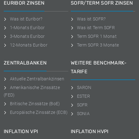
EURIBOR ZINSEN
SOFR/TERM SOFR ZINSEN
Was ist Euribor?
Was ist SOFR?
1-Monats Euribor
Was ist Term SOFR
3-Monats Euribor
Term SOFR 1 Monat
12-Monats Euribor
Term SOFR 3 Monate
ZENTRALBANKEN
WEITERE BENCHMARK-
TARIFE
Aktuelle Zentralbankzinsen
Amerikanische Zinssätze
SARON
(FED)
ESTER
Britische Zinssätze (BoE)
SOFR
Europäische Zinssätze (ECB)
SONIA
INFLATION VPI
INFLATION HVPI