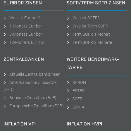
EURIBOR ZINSEN
SOFR/TERM SOFR ZINSEN
Was ist Euribor?
Was ist SOFR?
1-Monats Euribor
Was ist Term SOFR
3-Monats Euribor
Term SOFR 1 Monat
12-Monats Euribor
Term SOFR 3 Monate
ZENTRALBANKEN
WEITERE BENCHMARK-
TARIFE
Aktuelle Zentralbankzinsen
Amerikanische Zinssätze
SARON
(FED)
ESTER
Britische Zinssätze (BoE)
SOFR
Europäische Zinssätze (ECB)
SONIA
INFLATION VPI
INFLATION HVPI