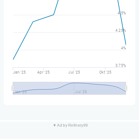
4.5%
4.25%
4%
3.75%
Jan '25
Apr '25
Jul '25
Okt '25
Jan '25
Jul '25
▼ Ad by Refinery89