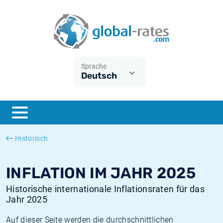
Euribor
Was ist die VPI-Inflation?
Historische Euribor-Sätze
Inflationsrechner
Term SOFR
Was ist die HVPI-Inflation?
Historische ESTER-Sätze
Sprache
Deutsch
Zentralbanken
Amerikanische inflation
Historische SARON-Sätze
ESTER
Deutsche inflation
Historische SOFR-Sätze
SONIA
Europäische inflation
Historische SONIA-Sätze
Historisch
SOFR
Schweizerische inflation
Historische Inflationsraten
INFLATION IM JAHR 2025
Historische internationale Inflationsraten für das
Jahr 2025
Auf dieser Seite werden die durchschnittlichen