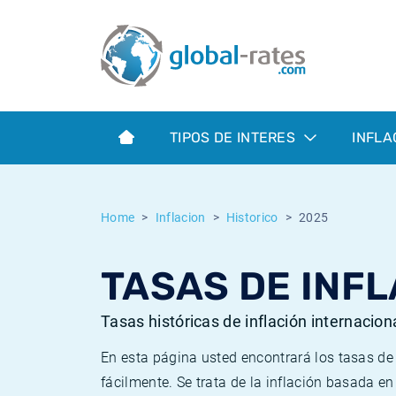
Euribor
¿Qué es la inflación IPC?
Euribor - histórico
Calculadora de inflación
Term SOFR
¿Qué es la inflación IPCA?
ESTER - histórico
TIPOS DE INTERES
INFLA
Bancos centrales
Inflación Chileno - IPC
SONIA - histórico
ESTER
Inflación Español - IPC
SOFR - histórico
Home
Inflacion
Historico
2025
SONIA
Inflación Estadounidense
TONAR - histórico
TASAS DE INFL
SOFR
Inflación Mexicano - IPC
Inflación histórica
Tasas históricas de inflación internacion
En esta página usted encontrará los tasas d
fácilmente. Se trata de la inflación basada e