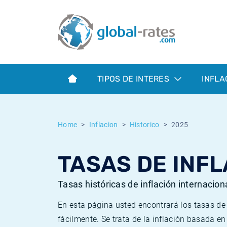
Euribor
¿Qué es la inflación IPC?
Euribor - histórico
Calculadora de inflación
Term SOFR
¿Qué es la inflación IPCA?
ESTER - histórico
TIPOS DE INTERES
INFLA
Bancos centrales
Inflación Chileno - IPC
SONIA - histórico
ESTER
Inflación Español - IPC
SOFR - histórico
Home
Inflacion
Historico
2025
SONIA
Inflación Estadounidense
TONAR - histórico
TASAS DE INFL
SOFR
Inflación Mexicano - IPC
Inflación histórica
Tasas históricas de inflación internacion
En esta página usted encontrará los tasas d
fácilmente. Se trata de la inflación basada e