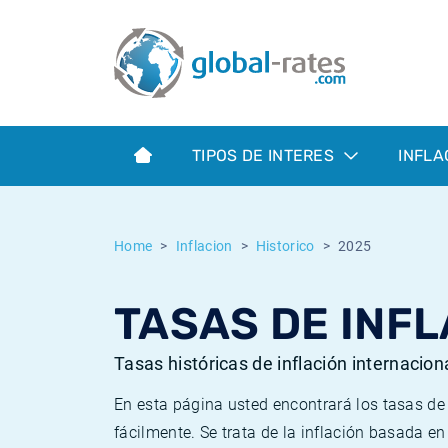
Euribor
¿Qué es la inflación IPC?
Euribor - histórico
Calculadora de inflación
Term SOFR
¿Qué es la inflación IPCA?
ESTER - histórico
TIPOS DE INTERES
INFLA
Bancos centrales
Inflación Chileno - IPC
SONIA - histórico
ESTER
Inflación Español - IPC
SOFR - histórico
Home
Inflacion
Historico
2025
SONIA
Inflación Estadounidense
TONAR - histórico
TASAS DE INFL
SOFR
Inflación Mexicano - IPC
Inflación histórica
Tasas históricas de inflación internacion
En esta página usted encontrará los tasas d
fácilmente. Se trata de la inflación basada e