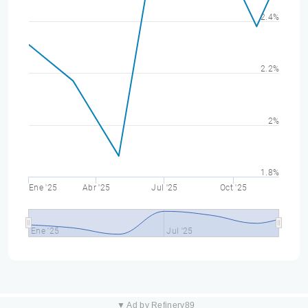
2.4%
2.2%
2%
1.8%
Ene '25
Abr '25
Jul '25
Oct '25
Ene '25
Jul '25
▼ Ad by Refinery89