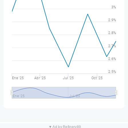
3%
2.9%
2.8%
2.7%
2.6%
2.5%
Ene '25
Abr '25
Jul '25
Oct '25
Ene '25
Jul '25
▼ Ad by Refinery89