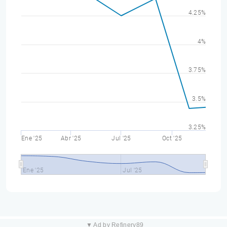
4.25%
4%
3.75%
3.5%
3.25%
Ene '25
Abr '25
Jul '25
Oct '25
Ene '25
Jul '25
▼ Ad by Refinery89