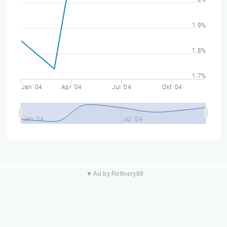
1.9%
1.8%
1.7%
Jan '04
Apr '04
Jul '04
Okt '04
Jan '04
Jul '04
▼ Ad by Refinery89