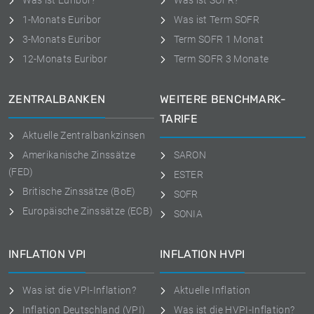
Was ist Euribor?
Was ist SOFR?
1-Monats Euribor
Was ist Term SOFR
3-Monats Euribor
Term SOFR 1 Monat
12-Monats Euribor
Term SOFR 3 Monate
ZENTRALBANKEN
WEITERE BENCHMARK-
TARIFE
Aktuelle Zentralbankzinsen
Amerikanische Zinssätze
SARON
(FED)
ESTER
Britische Zinssätze (BoE)
SOFR
Europäische Zinssätze (ECB)
SONIA
INFLATION VPI
INFLATION HVPI
Was ist die VPI-Inflation?
Aktuelle Inflation
Inflation Deutschland (VPI)
Was ist die HVPI-Inflation?