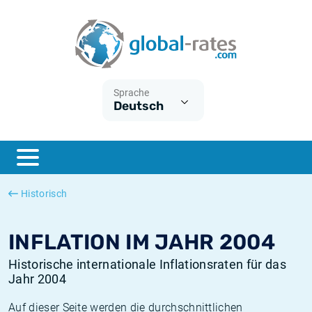
Euribor
Was ist die VPI-Inflation?
Historische Euribor-Sätze
Inflationsrechner
Term SOFR
Was ist die HVPI-Inflation?
Historische ESTER-Sätze
Sprache
Deutsch
Zentralbanken
Amerikanische inflation
Historische SARON-Sätze
ESTER
Deutsche inflation
Historische SOFR-Sätze
SONIA
Europäische inflation
Historische SONIA-Sätze
Historisch
SOFR
Schweizerische inflation
Historische Inflationsraten
INFLATION IM JAHR 2004
Historische internationale Inflationsraten für das
Jahr 2004
Auf dieser Seite werden die durchschnittlichen