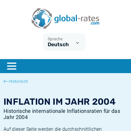
Euribor
Was ist die VPI-Inflation?
Historische Euribor-Sätze
Inflationsrechner
Term SOFR
Was ist die HVPI-Inflation?
Historische ESTER-Sätze
Sprache
Deutsch
Zentralbanken
Amerikanische inflation
Historische SARON-Sätze
ESTER
Deutsche inflation
Historische SOFR-Sätze
SONIA
Europäische inflation
Historische SONIA-Sätze
Historisch
SOFR
Schweizerische inflation
Historische Inflationsraten
INFLATION IM JAHR 2004
Historische internationale Inflationsraten für das
Jahr 2004
Auf dieser Seite werden die durchschnittlichen