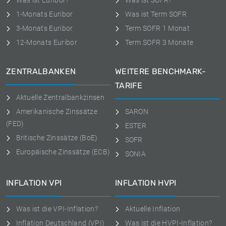
Was ist Euribor?
Was ist SOFR?
1-Monats Euribor
Was ist Term SOFR
3-Monats Euribor
Term SOFR 1 Monat
12-Monats Euribor
Term SOFR 3 Monate
ZENTRALBANKEN
WEITERE BENCHMARK-
TARIFE
Aktuelle Zentralbankzinsen
Amerikanische Zinssätze
SARON
(FED)
ESTER
Britische Zinssätze (BoE)
SOFR
Europäische Zinssätze (ECB)
SONIA
INFLATION VPI
INFLATION HVPI
Was ist die VPI-Inflation?
Aktuelle Inflation
Inflation Deutschland (VPI)
Was ist die HVPI-Inflation?