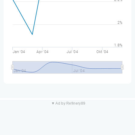
2%
1.8%
Jan '04
Apr '04
Jul '04
Okt '04
Jan '04
Jul '04
▼ Ad by Refinery89