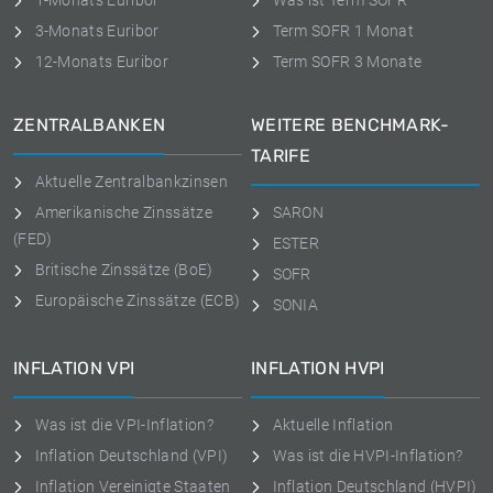
1-Monats Euribor
Was ist Term SOFR
3-Monats Euribor
Term SOFR 1 Monat
12-Monats Euribor
Term SOFR 3 Monate
ZENTRALBANKEN
WEITERE BENCHMARK-
TARIFE
Aktuelle Zentralbankzinsen
Amerikanische Zinssätze
SARON
(FED)
ESTER
Britische Zinssätze (BoE)
SOFR
Europäische Zinssätze (ECB)
SONIA
INFLATION VPI
INFLATION HVPI
Was ist die VPI-Inflation?
Aktuelle Inflation
Inflation Deutschland (VPI)
Was ist die HVPI-Inflation?
Inflation Vereinigte Staaten
Inflation Deutschland (HVPI)