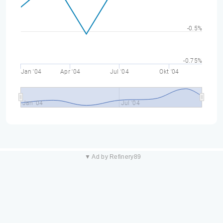
-0.5%
-0.75%
Jan '04
Apr '04
Jul '04
Okt '04
Jan '04
Jul '04
▼ Ad by Refinery89