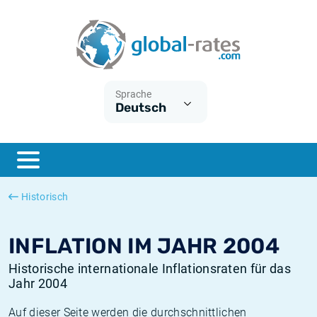
Euribor
Was ist die VPI-Inflation?
Historische Euribor-Sätze
Inflationsrechner
Term SOFR
Was ist die HVPI-Inflation?
Historische ESTER-Sätze
Sprache
Deutsch
Zentralbanken
Amerikanische inflation
Historische SARON-Sätze
ESTER
Deutsche inflation
Historische SOFR-Sätze
SONIA
Europäische inflation
Historische SONIA-Sätze
Historisch
SOFR
Schweizerische inflation
Historische Inflationsraten
INFLATION IM JAHR 2004
Historische internationale Inflationsraten für das
Jahr 2004
Auf dieser Seite werden die durchschnittlichen