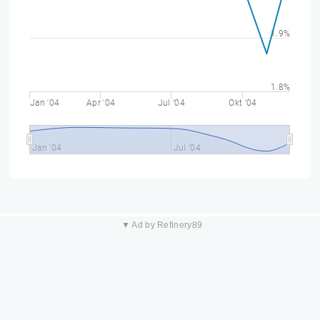
1.9%
1.8%
Jan '04
Apr '04
Jul '04
Okt '04
Jan '04
Jul '04
▼ Ad by Refinery89