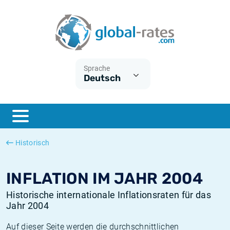
Euribor
Was ist die VPI-Inflation?
Historische Euribor-Sätze
Inflationsrechner
Term SOFR
Was ist die HVPI-Inflation?
Historische ESTER-Sätze
Sprache
Deutsch
Zentralbanken
Amerikanische inflation
Historische SARON-Sätze
ESTER
Deutsche inflation
Historische SOFR-Sätze
SONIA
Europäische inflation
Historische SONIA-Sätze
Historisch
SOFR
Schweizerische inflation
Historische Inflationsraten
INFLATION IM JAHR 2004
Historische internationale Inflationsraten für das
Jahr 2004
Auf dieser Seite werden die durchschnittlichen