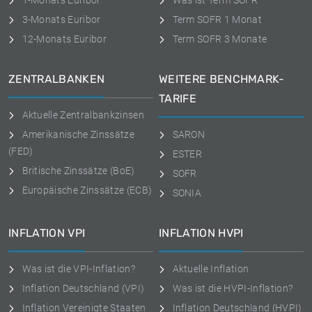
1-Monats Euribor
Was ist Term SOFR
3-Monats Euribor
Term SOFR 1 Monat
12-Monats Euribor
Term SOFR 3 Monate
ZENTRALBANKEN
WEITERE BENCHMARK-
TARIFE
Aktuelle Zentralbankzinsen
Amerikanische Zinssätze
SARON
(FED)
ESTER
Britische Zinssätze (BoE)
SOFR
Europäische Zinssätze (ECB)
SONIA
INFLATION VPI
INFLATION HVPI
Was ist die VPI-Inflation?
Aktuelle Inflation
Inflation Deutschland (VPI)
Was ist die HVPI-Inflation?
Inflation Vereinigte Staaten
Inflation Deutschland (HVPI)