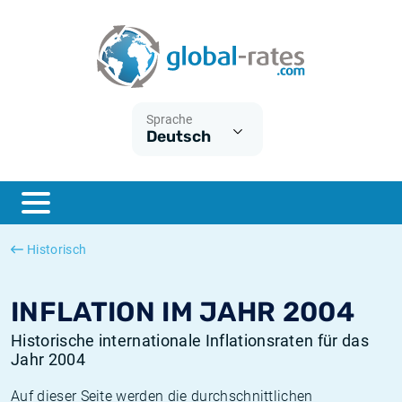
Euribor
Was ist die VPI-Inflation?
Historische Euribor-Sätze
Inflationsrechner
Term SOFR
Was ist die HVPI-Inflation?
Historische ESTER-Sätze
Sprache
Deutsch
Zentralbanken
Amerikanische inflation
Historische SARON-Sätze
ESTER
Deutsche inflation
Historische SOFR-Sätze
SONIA
Europäische inflation
Historische SONIA-Sätze
Historisch
SOFR
Schweizerische inflation
Historische Inflationsraten
INFLATION IM JAHR 2004
Historische internationale Inflationsraten für das
Jahr 2004
Auf dieser Seite werden die durchschnittlichen