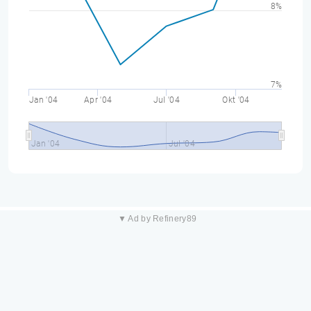
8%
7%
Jan '04
Apr '04
Jul '04
Okt '04
Jan '04
Jul '04
▼ Ad by Refinery89