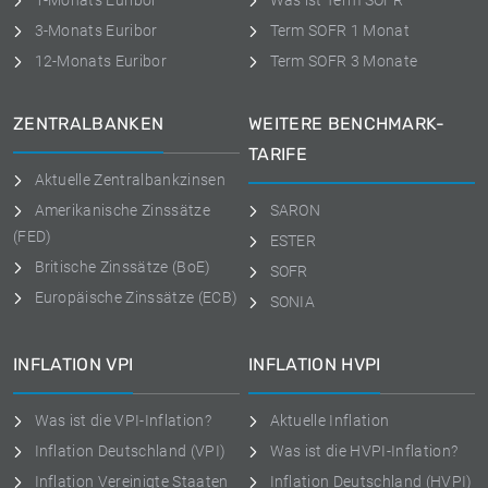
1-Monats Euribor
Was ist Term SOFR
3-Monats Euribor
Term SOFR 1 Monat
12-Monats Euribor
Term SOFR 3 Monate
ZENTRALBANKEN
WEITERE BENCHMARK-
TARIFE
Aktuelle Zentralbankzinsen
Amerikanische Zinssätze
SARON
(FED)
ESTER
Britische Zinssätze (BoE)
SOFR
Europäische Zinssätze (ECB)
SONIA
INFLATION VPI
INFLATION HVPI
Was ist die VPI-Inflation?
Aktuelle Inflation
Inflation Deutschland (VPI)
Was ist die HVPI-Inflation?
Inflation Vereinigte Staaten
Inflation Deutschland (HVPI)