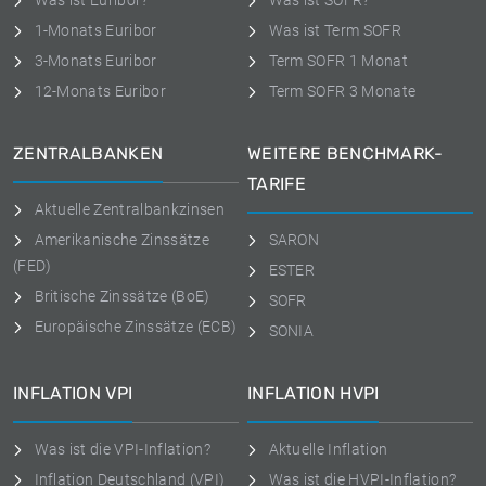
Was ist Euribor?
Was ist SOFR?
1-Monats Euribor
Was ist Term SOFR
3-Monats Euribor
Term SOFR 1 Monat
12-Monats Euribor
Term SOFR 3 Monate
ZENTRALBANKEN
WEITERE BENCHMARK-
TARIFE
Aktuelle Zentralbankzinsen
Amerikanische Zinssätze
SARON
(FED)
ESTER
Britische Zinssätze (BoE)
SOFR
Europäische Zinssätze (ECB)
SONIA
INFLATION VPI
INFLATION HVPI
Was ist die VPI-Inflation?
Aktuelle Inflation
Inflation Deutschland (VPI)
Was ist die HVPI-Inflation?