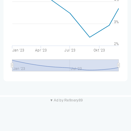
3%
2%
Jan '23
Apr '23
Jul '23
Okt '23
Jan '23
Jul '23
▼ Ad by Refinery89