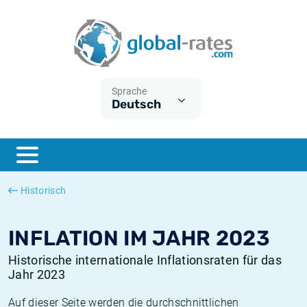
Euribor
Was ist die VPI-Inflation?
Historische Euribor-Sätze
Inflationsrechner
Term SOFR
Was ist die HVPI-Inflation?
Historische ESTER-Sätze
Sprache
Deutsch
Zentralbanken
Amerikanische inflation
Historische SARON-Sätze
ESTER
Deutsche inflation
Historische SOFR-Sätze
SONIA
Europäische inflation
Historische SONIA-Sätze
Historisch
SOFR
Schweizerische inflation
Historische Inflationsraten
INFLATION IM JAHR 2023
Historische internationale Inflationsraten für das
Jahr 2023
Auf dieser Seite werden die durchschnittlichen