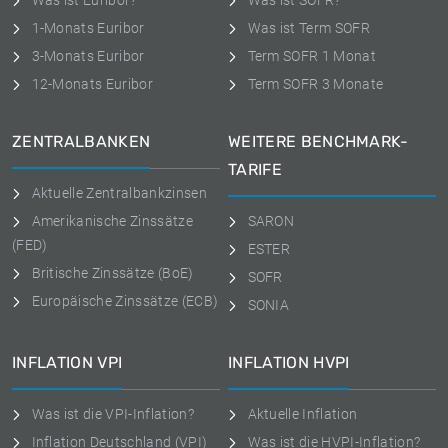
Was ist Euribor?
Was ist SOFR?
1-Monats Euribor
Was ist Term SOFR
3-Monats Euribor
Term SOFR 1 Monat
12-Monats Euribor
Term SOFR 3 Monate
ZENTRALBANKEN
WEITERE BENCHMARK-
TARIFE
Aktuelle Zentralbankzinsen
Amerikanische Zinssätze
SARON
(FED)
ESTER
Britische Zinssätze (BoE)
SOFR
Europäische Zinssätze (ECB)
SONIA
INFLATION VPI
INFLATION HVPI
Was ist die VPI-Inflation?
Aktuelle Inflation
Inflation Deutschland (VPI)
Was ist die HVPI-Inflation?