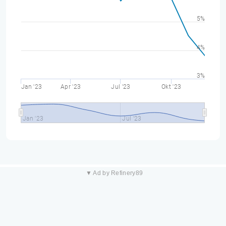
5%
4%
3%
Jan '23
Apr '23
Jul '23
Okt '23
Jan '23
Jul '23
▼ Ad by Refinery89