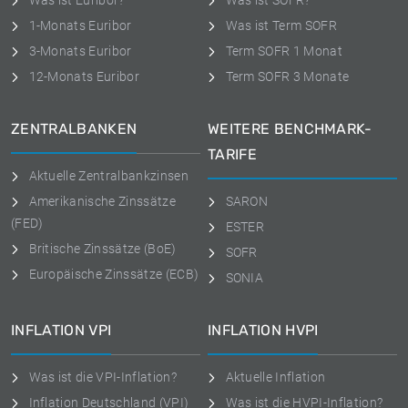
Was ist Euribor?
Was ist SOFR?
1-Monats Euribor
Was ist Term SOFR
3-Monats Euribor
Term SOFR 1 Monat
12-Monats Euribor
Term SOFR 3 Monate
ZENTRALBANKEN
WEITERE BENCHMARK-
TARIFE
Aktuelle Zentralbankzinsen
Amerikanische Zinssätze
SARON
(FED)
ESTER
Britische Zinssätze (BoE)
SOFR
Europäische Zinssätze (ECB)
SONIA
INFLATION VPI
INFLATION HVPI
Was ist die VPI-Inflation?
Aktuelle Inflation
Inflation Deutschland (VPI)
Was ist die HVPI-Inflation?