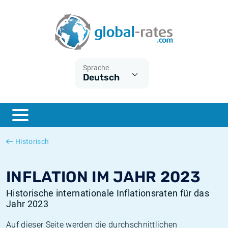
Euribor
Was ist die VPI-Inflation?
Historische Euribor-Sätze
Inflationsrechner
Term SOFR
Was ist die HVPI-Inflation?
Historische ESTER-Sätze
Sprache
Deutsch
Zentralbanken
Amerikanische inflation
Historische SARON-Sätze
ESTER
Deutsche inflation
Historische SOFR-Sätze
SONIA
Europäische inflation
Historische SONIA-Sätze
Historisch
SOFR
Schweizerische inflation
Historische Inflationsraten
INFLATION IM JAHR 2023
Historische internationale Inflationsraten für das
Jahr 2023
Auf dieser Seite werden die durchschnittlichen