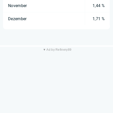
November
1,44 %
Dezember
1,71 %
▼ Ad by Refinery89