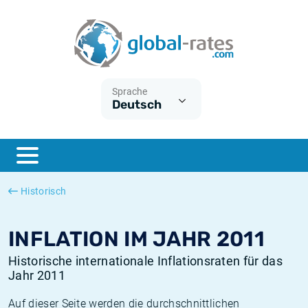
Euribor
Was ist die VPI-Inflation?
Historische Euribor-Sätze
Inflationsrechner
Term SOFR
Was ist die HVPI-Inflation?
Historische ESTER-Sätze
Sprache
Deutsch
Zentralbanken
Amerikanische inflation
Historische SARON-Sätze
ESTER
Deutsche inflation
Historische SOFR-Sätze
SONIA
Europäische inflation
Historische SONIA-Sätze
Historisch
SOFR
Schweizerische inflation
Historische Inflationsraten
INFLATION IM JAHR 2011
Historische internationale Inflationsraten für das
Jahr 2011
Auf dieser Seite werden die durchschnittlichen