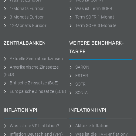
Was ist Euribor?
Was ist SOFR?
1-Monats Euribor
Was ist Term SOFR
3-Monats Euribor
Term SOFR 1 Monat
12-Monats Euribor
Term SOFR 3 Monate
ZENTRALBANKEN
WEITERE BENCHMARK-
TARIFE
Aktuelle Zentralbankzinsen
Amerikanische Zinssätze
SARON
(FED)
ESTER
Britische Zinssätze (BoE)
SOFR
Europäische Zinssätze (ECB)
SONIA
INFLATION VPI
INFLATION HVPI
Was ist die VPI-Inflation?
Aktuelle Inflation
Inflation Deutschland (VPI)
Was ist die HVPI-Inflation?