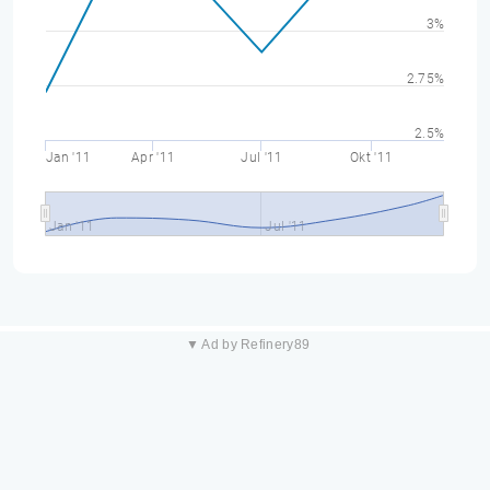
3%
2.75%
2.5%
Jan '11
Apr '11
Jul '11
Okt '11
Jan '11
Jul '11
▼ Ad by Refinery89