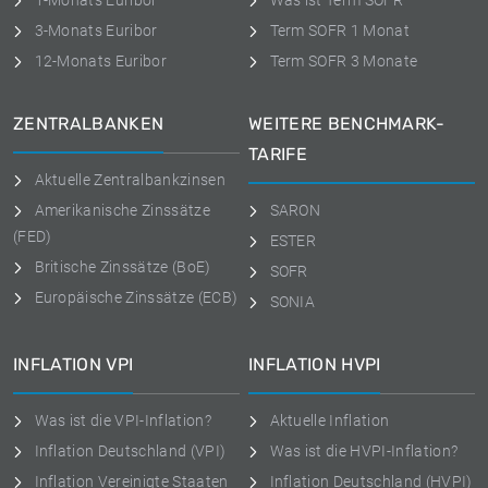
1-Monats Euribor
Was ist Term SOFR
3-Monats Euribor
Term SOFR 1 Monat
12-Monats Euribor
Term SOFR 3 Monate
ZENTRALBANKEN
WEITERE BENCHMARK-
TARIFE
Aktuelle Zentralbankzinsen
Amerikanische Zinssätze
SARON
(FED)
ESTER
Britische Zinssätze (BoE)
SOFR
Europäische Zinssätze (ECB)
SONIA
INFLATION VPI
INFLATION HVPI
Was ist die VPI-Inflation?
Aktuelle Inflation
Inflation Deutschland (VPI)
Was ist die HVPI-Inflation?
Inflation Vereinigte Staaten
Inflation Deutschland (HVPI)