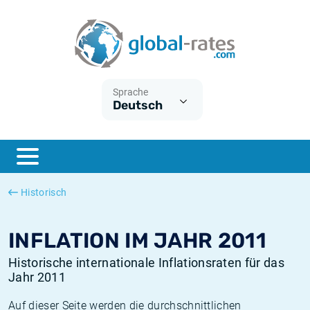
Euribor
Was ist die VPI-Inflation?
Historische Euribor-Sätze
Inflationsrechner
Term SOFR
Was ist die HVPI-Inflation?
Historische ESTER-Sätze
Sprache
Deutsch
Zentralbanken
Amerikanische inflation
Historische SARON-Sätze
ESTER
Deutsche inflation
Historische SOFR-Sätze
SONIA
Europäische inflation
Historische SONIA-Sätze
Historisch
SOFR
Schweizerische inflation
Historische Inflationsraten
INFLATION IM JAHR 2011
Historische internationale Inflationsraten für das
Jahr 2011
Auf dieser Seite werden die durchschnittlichen