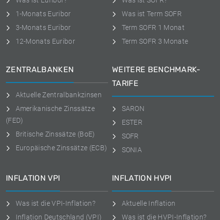
Was ist Euribor?
Was ist SOFR?
1-Monats Euribor
Was ist Term SOFR
3-Monats Euribor
Term SOFR 1 Monat
12-Monats Euribor
Term SOFR 3 Monate
ZENTRALBANKEN
WEITERE BENCHMARK-
TARIFE
Aktuelle Zentralbankzinsen
Amerikanische Zinssätze
SARON
(FED)
ESTER
Britische Zinssätze (BoE)
SOFR
Europäische Zinssätze (ECB)
SONIA
INFLATION VPI
INFLATION HVPI
Was ist die VPI-Inflation?
Aktuelle Inflation
Inflation Deutschland (VPI)
Was ist die HVPI-Inflation?