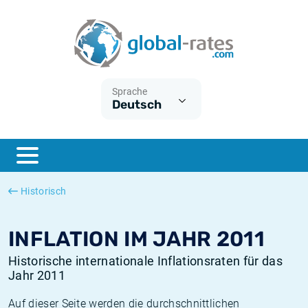
Euribor
Was ist die VPI-Inflation?
Historische Euribor-Sätze
Inflationsrechner
Term SOFR
Was ist die HVPI-Inflation?
Historische ESTER-Sätze
Sprache
Deutsch
Zentralbanken
Amerikanische inflation
Historische SARON-Sätze
ESTER
Deutsche inflation
Historische SOFR-Sätze
SONIA
Europäische inflation
Historische SONIA-Sätze
Historisch
SOFR
Schweizerische inflation
Historische Inflationsraten
INFLATION IM JAHR 2011
Historische internationale Inflationsraten für das
Jahr 2011
Auf dieser Seite werden die durchschnittlichen