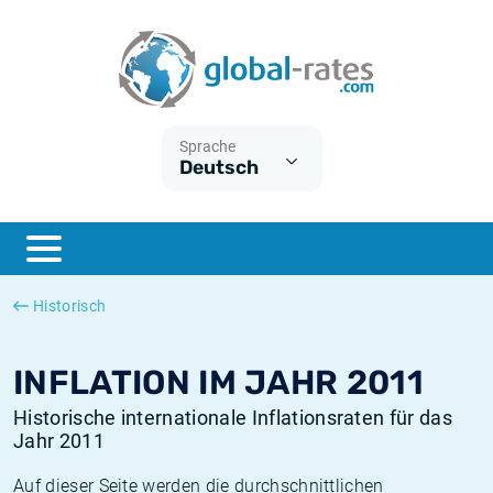
Euribor
Was ist die VPI-Inflation?
Historische Euribor-Sätze
Inflationsrechner
Term SOFR
Was ist die HVPI-Inflation?
Historische ESTER-Sätze
Sprache
Deutsch
Zentralbanken
Amerikanische inflation
Historische SARON-Sätze
ESTER
Deutsche inflation
Historische SOFR-Sätze
SONIA
Europäische inflation
Historische SONIA-Sätze
Historisch
SOFR
Schweizerische inflation
Historische Inflationsraten
INFLATION IM JAHR 2011
Historische internationale Inflationsraten für das
Jahr 2011
Auf dieser Seite werden die durchschnittlichen