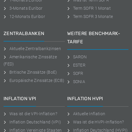
1-Monats Euribor
Was ist Term SOFR
3-Monats Euribor
Term SOFR 1 Monat
12-Monats Euribor
Term SOFR 3 Monate
ZENTRALBANKEN
WEITERE BENCHMARK-
TARIFE
Aktuelle Zentralbankzinsen
Amerikanische Zinssätze
SARON
(FED)
ESTER
Britische Zinssätze (BoE)
SOFR
Europäische Zinssätze (ECB)
SONIA
INFLATION VPI
INFLATION HVPI
Was ist die VPI-Inflation?
Aktuelle Inflation
Inflation Deutschland (VPI)
Was ist die HVPI-Inflation?
Inflation Vereinigte Staaten
Inflation Deutschland (HVPI)