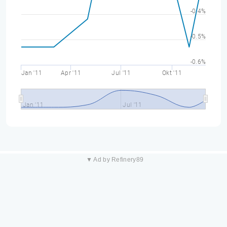
-0.4%
-0.5%
-0.6%
Jan '11
Apr '11
Jul '11
Okt '11
Jan '11
Jul '11
▼ Ad by Refinery89