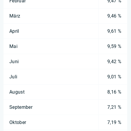
Februar
9,47 %
März
9,46 %
April
9,61 %
Mai
9,59 %
Juni
9,42 %
Juli
9,01 %
August
8,16 %
September
7,21 %
Oktober
7,19 %