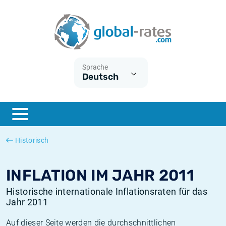
Euribor
Was ist die VPI-Inflation?
Historische Euribor-Sätze
Inflationsrechner
Term SOFR
Was ist die HVPI-Inflation?
Historische ESTER-Sätze
Sprache
Deutsch
Zentralbanken
Amerikanische inflation
Historische SARON-Sätze
ESTER
Deutsche inflation
Historische SOFR-Sätze
SONIA
Europäische inflation
Historische SONIA-Sätze
Historisch
SOFR
Schweizerische inflation
Historische Inflationsraten
INFLATION IM JAHR 2011
Historische internationale Inflationsraten für das
Jahr 2011
Auf dieser Seite werden die durchschnittlichen