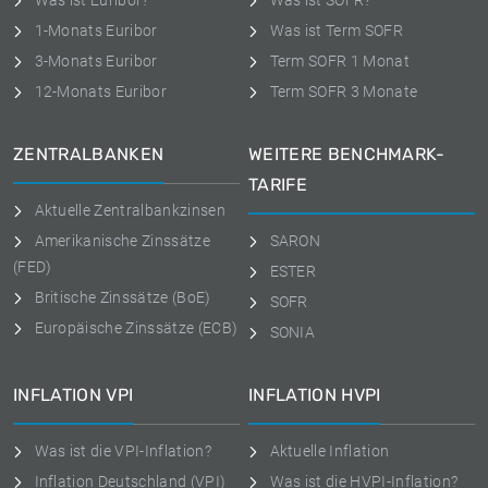
Was ist Euribor?
Was ist SOFR?
1-Monats Euribor
Was ist Term SOFR
3-Monats Euribor
Term SOFR 1 Monat
12-Monats Euribor
Term SOFR 3 Monate
ZENTRALBANKEN
WEITERE BENCHMARK-
TARIFE
Aktuelle Zentralbankzinsen
Amerikanische Zinssätze
SARON
(FED)
ESTER
Britische Zinssätze (BoE)
SOFR
Europäische Zinssätze (ECB)
SONIA
INFLATION VPI
INFLATION HVPI
Was ist die VPI-Inflation?
Aktuelle Inflation
Inflation Deutschland (VPI)
Was ist die HVPI-Inflation?