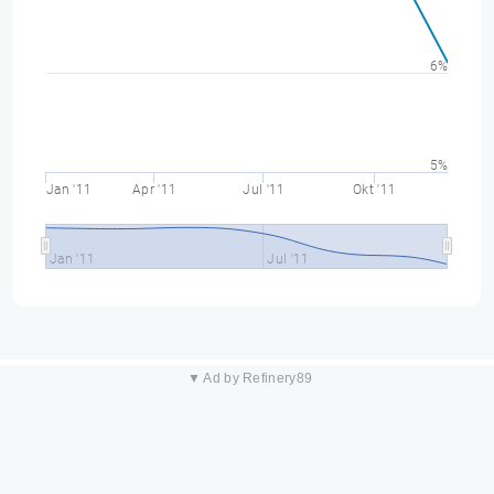
6%
5%
Jan '11
Apr '11
Jul '11
Okt '11
Jan '11
Jul '11
▼ Ad by Refinery89