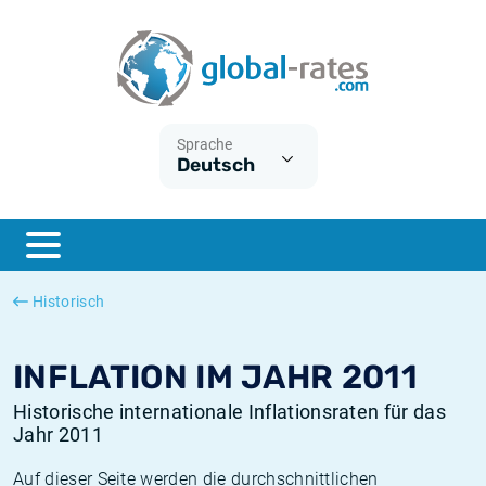
Euribor
Was ist die VPI-Inflation?
Historische Euribor-Sätze
Inflationsrechner
Term SOFR
Was ist die HVPI-Inflation?
Historische ESTER-Sätze
Sprache
Deutsch
Zentralbanken
Amerikanische inflation
Historische SARON-Sätze
ESTER
Deutsche inflation
Historische SOFR-Sätze
SONIA
Europäische inflation
Historische SONIA-Sätze
Historisch
SOFR
Schweizerische inflation
Historische Inflationsraten
INFLATION IM JAHR 2011
Historische internationale Inflationsraten für das
Jahr 2011
Auf dieser Seite werden die durchschnittlichen