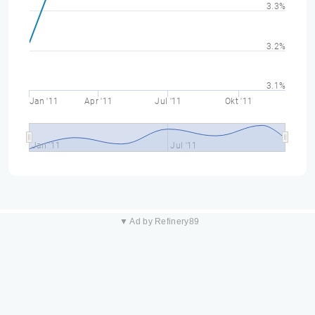
3.3%
3.2%
3.1%
Jan '11
Apr '11
Jul '11
Okt '11
Jan '11
Jul '11
▼ Ad by Refinery89