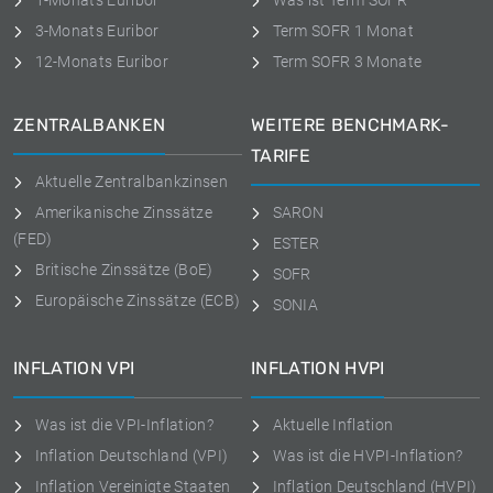
1-Monats Euribor
Was ist Term SOFR
3-Monats Euribor
Term SOFR 1 Monat
12-Monats Euribor
Term SOFR 3 Monate
ZENTRALBANKEN
WEITERE BENCHMARK-
TARIFE
Aktuelle Zentralbankzinsen
Amerikanische Zinssätze
SARON
(FED)
ESTER
Britische Zinssätze (BoE)
SOFR
Europäische Zinssätze (ECB)
SONIA
INFLATION VPI
INFLATION HVPI
Was ist die VPI-Inflation?
Aktuelle Inflation
Inflation Deutschland (VPI)
Was ist die HVPI-Inflation?
Inflation Vereinigte Staaten
Inflation Deutschland (HVPI)